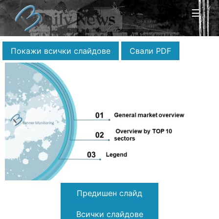
☰
Покажи всички слайдове
Свали PDF
Предишен слайд
Всички слайдове