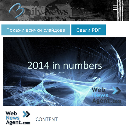
☰
Покажи всички слайдове
Свали PDF