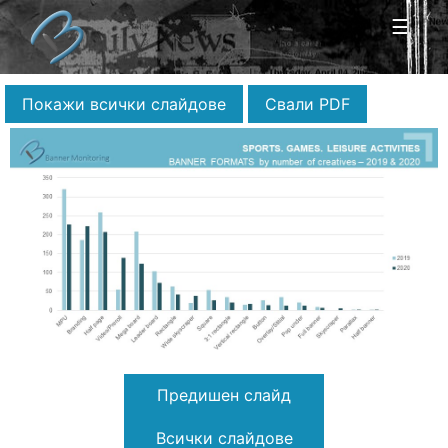
☰
Покажи всички слайдове
Свали PDF
Предишен слайд
Всички слайдове