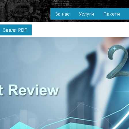
За нас
Услуги
Пакети
Свали PDF